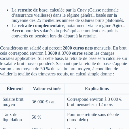
La
retraite de base
, calculée par la Cnav (Caisse nationale
d’assurance vieillesse) dans le régime général, basée sur la
moyenne des 25 meilleures années de salaires bruts plafonnés.
La
retraite complémentaire
, notamment via le régime
Agirc-
Arrco
pour les salariés du privé qui accumulent des points
convertis en pension lors du départ à la retraite.
Considérons un salarié qui perçoit
2800 euros nets
mensuels. En brut,
cela correspond environ à
3600 à 3700 euros
selon les charges
sociales applicables. Sur cette base, la retraite de base sera calculée sur
le salaire brut moyen pondéré. Sachant que la retraite de base s’appuie
sur un taux moyen de 50 % du salaire brut moyen, à condition de
valider la totalité des trimestres requis, un calcul simple donne :
Élément
Valeur estimée
Explications
Salaire brut
Correspond environ à 3 000 €
36 000 € / an
moyen
brut mensuel sur 12 mois
Taux de
Pour une retraite sans décote
50 %
liquidation
(taux plein)