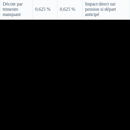
Décote par
Impact direct sur
trimestre
0,625 %
0,625 %
pension si départ
manquant
anticipé