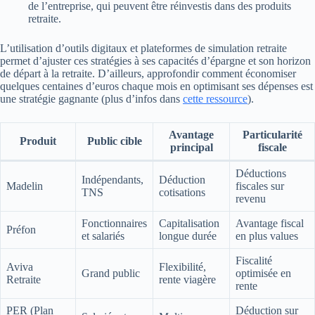
de l’entreprise, qui peuvent être réinvestis dans des produits
retraite.
L’utilisation d’outils digitaux et plateformes de simulation retraite
permet d’ajuster ces stratégies à ses capacités d’épargne et son horizon
de départ à la retraite. D’ailleurs, approfondir comment économiser
quelques centaines d’euros chaque mois en optimisant ses dépenses est
une stratégie gagnante (plus d’infos dans
cette ressource
).
Avantage
Particularité
Produit
Public cible
principal
fiscale
Déductions
Indépendants,
Déduction
Madelin
fiscales sur
TNS
cotisations
revenu
Fonctionnaires
Capitalisation
Avantage fiscal
Préfon
et salariés
longue durée
en plus values
Fiscalité
Aviva
Flexibilité,
Grand public
optimisée en
Retraite
rente viagère
rente
PER (Plan
Déduction sur