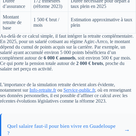
Durée
172 trimestres
Durée nécessaire pour départ à
d’assurance
(réforme 2023)
taux plein en 2025
Montant
1 500 € brut /
Estimation approximative à taux
retraite de
mois
plein
base
Au-delà de ce calcul simple, il faut intégrer la retraite complémentaire.
En 2025, pour un salarié cotisant au régime Agirc-Arrco, le montant
dépend du cumul de points acquis sur la carrière. Par exemple, un
salarié ayant accumulé environ 5 000 points bénéficiera d’un
complément autour de
6 000 € annuels
, soit environ 500 € par mois.
Ce qui porte la pension totale autour de
2 000 € bruts
, proche du
salaire net perçu en activité.
L’importance de la simulation retraite devient alors évidente,
notamment sur
Info-retraite.fr
ou
Service-public.fr
, où en renseignant
ses données personnelles, il est possible d’affiner ce calcul avec les
récentes évolutions législatives comme la réforme 2023.
Quel salaire faut-il pour bien vivre en Guadeloupe
→
?