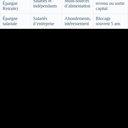
Salariés et
Multi-sources
Épargne
revenu ou sortie
indépendants
d’alimentation
Retraite)
capital
Épargne
Salariés
Abondements,
Blocage
salariale
d’entreprise
intéressement
souvent 5 ans