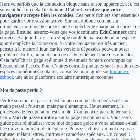
Il arrive parfois que la connexion bloque sans raison apparente, et c’est
souvent lié à un détail technique. D’abord,
vérifiez que votre
navigateur accepte bien les cookies
. Ces petits fichiers sont essentiels
pour garder votre session active. Sur smartphone comme sur
ordinateur, un refus de cookies peut empêcher le chargement correct de
la page. Ensuite, assurez-vous que vos identifiants
EduConnect
sont
corrects et à jour. Parfois, un simple oubli de majuscule ou un espace
ajouté empêche la connexion. Si votre navigateur est très ancien,
pensez à le mettre à jour, car les versions dépassées peuvent poser
problème. Enfin, un petit coup de cache vidé peut faire des miracles.
Cela rafraîchit la page et élimine d’éventuels fichiers corrompus qui
bloqueraient l’accès. Pour d’autres conseils pratiques sur la gestion des
espaces numériques scolaires, consultez notre guide sur
touraine e
school
, une autre plateforme scolaire numérique reconnue.
Mot de passe perdu ?
Perdre son mot de passe, c’est un peu comme chercher ses clés un
matin pressé : frustrant, mais pas dramatique. Heureusement, le
processus de récupération est simple. Commencez par cliquer sur le
lien
« Mot de passe oublié »
sur la page de connexion. Vous serez
guidé pour réinitialiser votre mot de passe grâce à votre adresse e-mail
liée ou votre numéro de téléphone. Pensez à choisir un mot de passe
robuste, mêlant lettres, chiffres et caractères spéciaux. Un conseil :
évitez les dates d’anniversaire ou les suites évidentes, pour la sécurité.