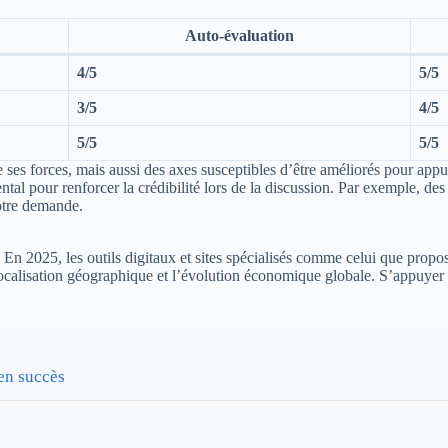
Auto-évaluation
4/5
5/5
3/5
4/5
5/5
5/5
e ses forces, mais aussi des axes susceptibles d’être améliorés pour ap
tal pour renforcer la crédibilité lors de la discussion. Par exemple, de
votre demande.
 En 2025, les outils digitaux et sites spécialisés comme celui que prop
 la localisation géographique et l’évolution économique globale. S’appuye
en succès