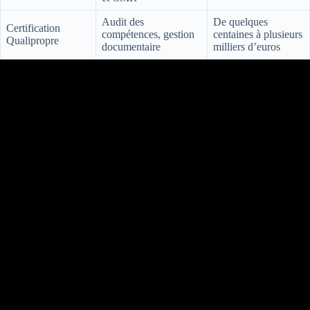
Audit des
De quelques
Certification
compétences, gestion
centaines à plusieurs
Qualipropre
documentaire
milliers d’euros