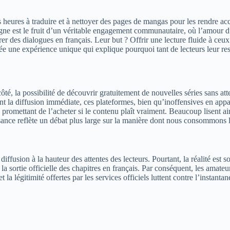
eures à traduire et à nettoyer des pages de mangas pour les rendre acce
 ligne est le fruit d’un véritable engagement communautaire, où l’amour 
érer des dialogues en français. Leur but ? Offrir une lecture fluide à ceu
ée une expérience unique qui explique pourquoi tant de lecteurs leur rest
ôté, la possibilité de découvrir gratuitement de nouvelles séries sans atten
tant la diffusion immédiate, ces plateformes, bien qu’inoffensives en app
romettant de l’acheter si le contenu plaît vraiment. Beaucoup lisent ain
issance reflète un débat plus large sur la manière dont nous consommons 
iffusion à la hauteur des attentes des lecteurs. Pourtant, la réalité est 
a sortie officielle des chapitres en français. Par conséquent, les amateu
t la légitimité offertes par les services officiels luttent contre l’instant