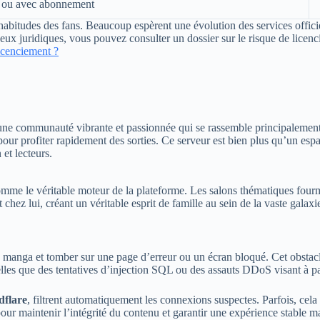
 ou avec abonnement
es habitudes des fans. Beaucoup espèrent une évolution des services offici
jeux juridiques, vous pouvez consulter un dossier sur le risque de licenci
licenciement ?
 une communauté vibrante et passionnée qui se rassemble principalemen
t pour profiter rapidement des sorties. Ce serveur est bien plus qu’un esp
 et lecteurs.
mme le véritable moteur de la plateforme. Les salons thématiques four
hez lui, créant un véritable esprit de famille au sein de la vaste galaxi
 un manga et tomber sur une page d’erreur ou un écran bloqué. Cet obsta
telles que des tentatives d’injection SQL ou des assauts DDoS visant à p
dflare
, filtrent automatiquement les connexions suspectes. Parfois, cela 
s pour maintenir l’intégrité du contenu et garantir une expérience stable