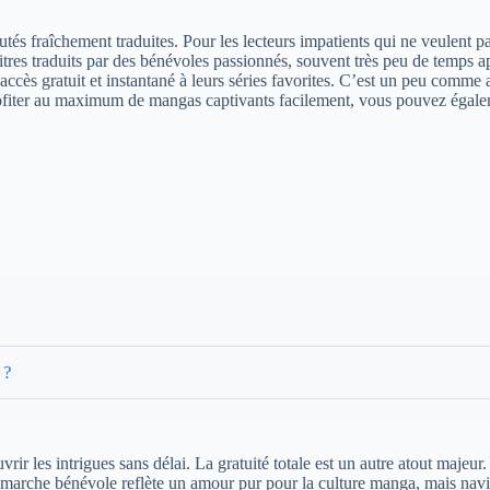
és fraîchement traduites. Pour les lecteurs impatients qui ne veulent pas
apitres traduits par des bénévoles passionnés, souvent très peu de temps 
un accès gratuit et instantané à leurs séries favorites. C’est un peu co
r profiter au maximum de mangas captivants facilement, vous pouvez éga
 ?
les intrigues sans délai. La gratuité totale est un autre atout majeur.
arche bénévole reflète un amour pur pour la culture manga, mais navigu