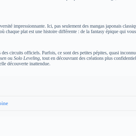
iversité impressionnante. Ici, pas seulement des mangas japonais classi
 où chaque plat est une histoire différente : de la fantasy épique qui 
 circuits officiels. Parfois, ce sont des petites pépites, quasi inconnue
isen
ou
Solo Leveling
, tout en découvrant des créations plus confidentie
elle découverte inattendue.
oine