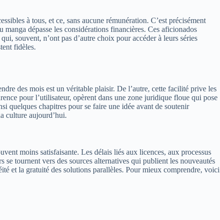
ssibles à tous, et ce, sans aucune rémunération. C’est précisément
du manga dépasse les considérations financières. Ces aficionados
x qui, souvent, n’ont pas d’autre choix pour accéder à leurs séries
ent fidèles.
dre des mois est un véritable plaisir. De l’autre, cette facilité prive les
arence pour l’utilisateur, opèrent dans une zone juridique floue qui pose
si quelques chapitres pour se faire une idée avant de soutenir
la culture aujourd’hui.
souvent moins satisfaisante. Les délais liés aux licences, aux processus
rs se tournent vers des sources alternatives qui publient les nouveautés
anéité et la gratuité des solutions parallèles. Pour mieux comprendre, voici