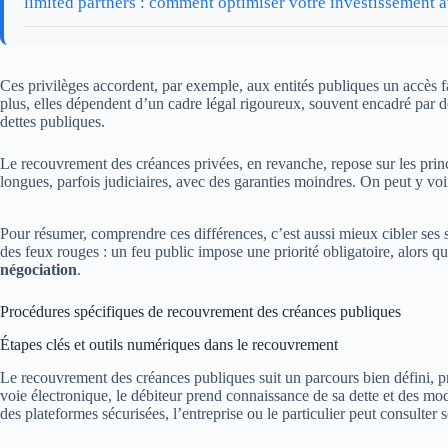
limited partners : comment optimiser votre investissement 
Ces privilèges accordent, par exemple, aux entités publiques un accès fac
plus, elles dépendent d’un cadre légal rigoureux, souvent encadré par d
dettes publiques.
Le recouvrement des créances privées, en revanche, repose sur les princ
longues, parfois judiciaires, avec des garanties moindres. On peut y voir 
Pour résumer, comprendre ces différences, c’est aussi mieux cibler ses st
des feux rouges : un feu public impose une priorité obligatoire, alors q
négociation
.
Procédures spécifiques de recouvrement des créances publiques
Étapes clés et outils numériques dans le recouvrement
Le recouvrement des créances publiques suit un parcours bien défini, pr
voie électronique, le débiteur prend connaissance de sa dette et des moda
des plateformes sécurisées, l’entreprise ou le particulier peut consulter