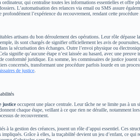
rdinateur, qui centralise toutes les informations essentielles et offre p
s dossiers. L’automatisation des relances via email ou SMS assure égalem
orme profondément l’expérience du recouvrement, rendant cette procédure 
bles artisans du bon déroulement des opérations. Leur rôle dépasse la simp
emple, ils sont chargés de signifier officiellement les avis de poursuites
ans la sécurisation des échanges. Outre l’envoi physique ou électroniqu
 Cela signifie qu’aucune étape n’est laissée au hasard, avec une preuve 
e de conformité juridique. En somme, les commissaires de justice jouent u
iculiers concernés, transformant une procédure parfois lourde en un proce
ssaires de justice
.
abilités
 justice
occupent une place centrale. Leur tâche ne se limite pas à un s
nnent chaque étape, veillant à ce que rien ne déraille, notamment lors 
rocessus de recouvrement.
és à la gestion des créances, jouent un rôle d’appui essentiel. Ces struc
s impliqués. Grâce à elles, la traçabilité devient un jeu d’enfant, ce qui
ourse d’obstacles sans fin.