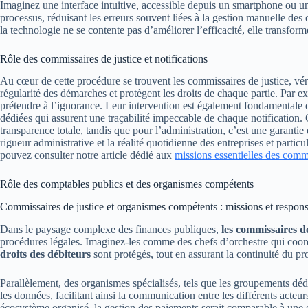
Imaginez une interface intuitive, accessible depuis un smartphone ou un o
processus, réduisant les erreurs souvent liées à la gestion manuelle de
la technologie ne se contente pas d’améliorer l’efficacité, elle transf
Rôle des commissaires de justice et notifications
Au cœur de cette procédure se trouvent les commissaires de justice, vérita
régularité des démarches et protègent les droits de chaque partie. Par ex
prétendre à l’ignorance. Leur intervention est également fondamentale d
dédiées qui assurent une traçabilité impeccable de chaque notification.
transparence totale, tandis que pour l’administration, c’est une garanti
rigueur administrative et la réalité quotidienne des entreprises et part
pouvez consulter notre article dédié aux
missions essentielles des commi
Rôle des comptables publics et des organismes compétents
Commissaires de justice et organismes compétents : missions et respons
Dans le paysage complexe des finances publiques,
les commissaires de
procédures légales. Imaginez-les comme des chefs d’orchestre qui coordo
droits des débiteurs
sont protégés, tout en assurant la continuité du p
Parallèlement, des organismes spécialisés, tels que les groupements dédi
les données, facilitant ainsi la communication entre les différents acteur
écosystème organisé, la gestion des paiements serait comparable à une c