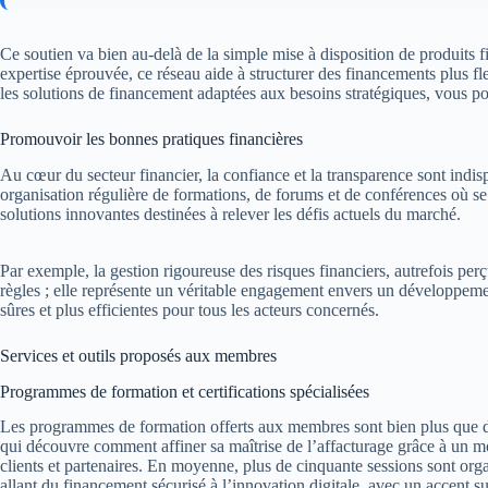
Ce soutien va bien au-delà de la simple mise à disposition de produits f
expertise éprouvée, ce réseau aide à structurer des financements plus fl
les solutions de financement adaptées aux besoins stratégiques, vous
Promouvoir les bonnes pratiques financières
Au cœur du secteur financier, la confiance et la transparence sont indi
organisation régulière de formations, de forums et de conférences où s
solutions innovantes destinées à relever les défis actuels du marché.
Par exemple, la gestion rigoureuse des risques financiers, autrefois pe
règles ; elle représente un véritable engagement envers un développement
sûres et plus efficientes pour tous les acteurs concernés.
Services et outils proposés aux membres
Programmes de formation et certifications spécialisées
Les programmes de formation offerts aux membres sont bien plus que de 
qui découvre comment affiner sa maîtrise de l’affacturage grâce à un mod
clients et partenaires. En moyenne, plus de cinquante sessions sont orga
allant du financement sécurisé à l’innovation digitale, avec un accent s