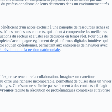
x et du professionnalisme de leurs détenteurs dans un environnement très
s bénéficient d’un accès exclusif à une panoplie de ressources riches et
es, bâties sur des cas concrets, qui aident à comprendre les meilleures
ations du secteur et ajuster ses décisions en temps réel. Pour plus de
complète s’accompagne également de plateformes digitales intuitives qui
table soutien opérationnel, permettant aux entreprises de naviguer avec
h révolutionne la gestion patrimoniale
.
l’expertise rencontre la collaboration. Imaginez un carrefour
seau offre une richesse incomparable, permettant de puiser dans un vivier
nges. Ce réseau ne se limite pas seulement à des contacts ; il s’agit
evronnés
facilite la résolution de problématiques complexes et favorise