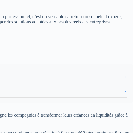
u professionnel, c’est un véritable carrefour où se mêlent experts,
per des solutions adaptées aux besoins réels des entreprises.
→
→
agne les compagnies à transformer leurs créances en liquidités grâce à
ssance continue et une réactivité face aux défis économiques. Si vous