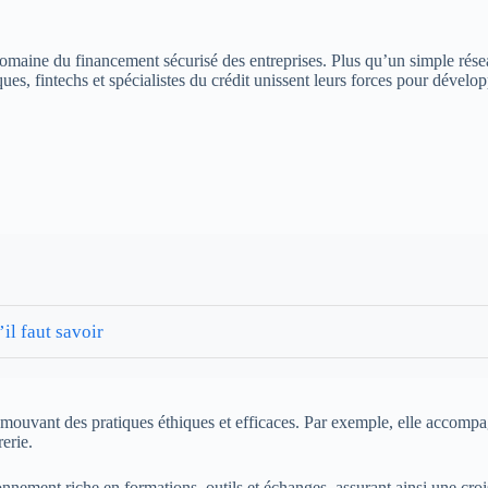
domaine du financement sécurisé des entreprises. Plus qu’un simple résea
es, fintechs et spécialistes du crédit unissent leurs forces pour dévelop
il faut savoir
promouvant des pratiques éthiques et efficaces. Par exemple, elle accomp
erie.
nement riche en formations, outils et échanges, assurant ainsi une croi