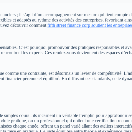
inanciers ; il s’agit d’un accompagnement sur mesure qui tient compte de
exibles et adaptés au rythme des activités des entreprises, favorisant ai
 pouvez découvrir comment
fifth street finance corp soutient les entreprise
spensables. C’est pourquoi promouvoir des pratiques responsables et avan
e rencontrent les experts. Ces rendez-vous deviennent des espaces d’éch
rçue comme une contrainte, est désormais un levier de compétitivité. L’a
 financier pérenne et équilibré. En diffusant ces standards, cette dynami
simples cours : ils incarnent un véritable tremplin pour approfondir se
ule pratique, ou un professionnel qui obtient une certification reconnue
nisées chaque année, offrant un panel varié allant des ateliers interacti
ur la mise en pratique. Ce juste équilibre entre théorie et expérience g