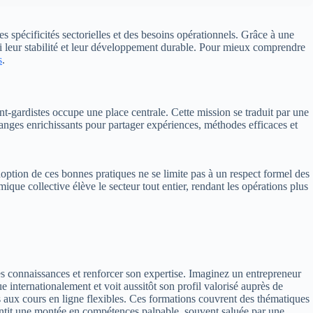
s spécificités sectorielles et des besoins opérationnels. Grâce à une
nsi leur stabilité et leur développement durable. Pour mieux comprendre
s
.
t-gardistes occupe une place centrale. Cette mission se traduit par une
anges enrichissants pour partager expériences, méthodes efficaces et
doption de ces bonnes pratiques ne se limite pas à un respect formel des
que collective élève le secteur tout entier, rendant les opérations plus
s connaissances et renforcer son expertise. Imaginez un entrepreneur
 internationalement et voit aussitôt son profil valorisé auprès de
fs aux cours en ligne flexibles. Ces formations couvrent des thématiques
arantit une montée en compétences palpable, souvent saluée par une