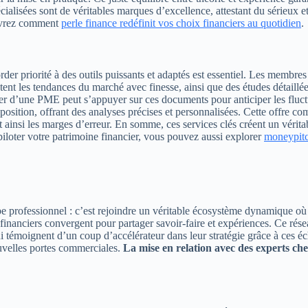
spécialisées sont de véritables marques d’excellence, attestant du sérieu
uvrez comment
perle finance redéfinit vos choix financiers au quotidien
.
rder priorité à des outils puissants et adaptés est essentiel. Les membre
ptent les tendances du marché avec finesse, ainsi que des études détaillé
ier d’une PME peut s’appuyer sur ces documents pour anticiper les fluctu
isposition, offrant des analyses précises et personnalisées. Cette offre 
sant ainsi les marges d’erreur. En somme, ces services clés créent un véri
iloter votre patrimoine financier, vous pouvez aussi explorer
moneypitc
pe professionnel : c’est rejoindre un véritable écosystème dynamique où 
es financiers convergent pour partager savoir-faire et expériences. Ce ré
témoignent d’un coup d’accélérateur dans leur stratégie grâce à ces écha
ouvelles portes commerciales.
La mise en relation avec des experts ch