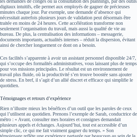
les demandes de congés ou la consultation des plannings, par des outils
digitaux intuitifs, elle permet aux employés de gagner de précieuses
minutes chaque jour. Par exemple, une demande d’absence qui
nécessitait autrefois plusieurs jours de validation peut désormais être
traitée en moins de 24 heures. Cette accélération transforme non
seulement l’organisation du travail, mais aussi la qualité de vie au
bureau. De plus, la centralisation des informations – messagerie,
documents importants, actualités internes – réduit la dispersion, évitant
ainsi de chercher longuement ce dont on a besoin.
Ces facilités s’apparente à avoir un assistant personnel disponible 24/7,
qui s’occupe des formalités administratives, vous laissant plus de temps
pour vos missions principales. Le résultat est un environnement de
travail plus fluide, où la productivité s’en trouve boostée sans ajouter
de stress. En bref, il s’agit d’un allié discret et efficace qui simplifie le
quotidien.
Témoignages et retours d’expérience
Rien n’illustre mieux les bénéfices d’un outil que les paroles de ceux
qui l’utilisent au quotidien. Prenons l’exemple de Sarah, conductrice de
métro : « Avant, consulter mes horaires et consignes demandait
plusieurs appels et échanges. Aujourd’hui, tout est accessible d’un
simple clic, ce qui me fait vraiment gagner du temps. » Son
témoignage reflète une expérience partagée par beaucoup au sein de la