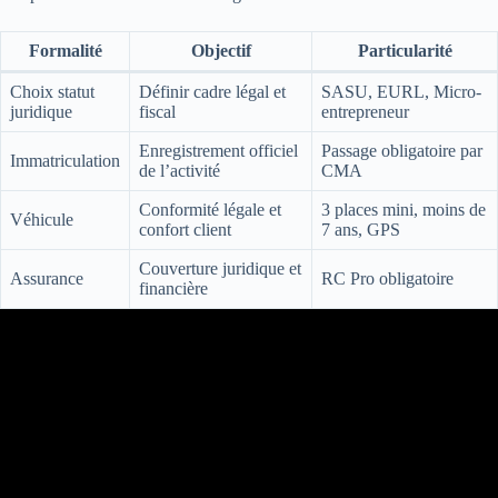
Formalité
Objectif
Particularité
Choix statut
Définir cadre légal et
SASU, EURL, Micro-
juridique
fiscal
entrepreneur
Enregistrement officiel
Passage obligatoire par
Immatriculation
de l’activité
CMA
Conformité légale et
3 places mini, moins de
Véhicule
confort client
7 ans, GPS
Couverture juridique et
Assurance
RC Pro obligatoire
financière