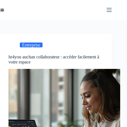
Passer
au
contenu
Entreprise
hr4you auchan collaborateur : accéder facilement à
votre espace